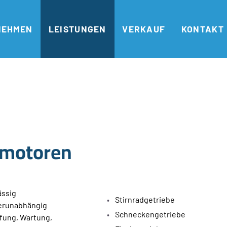
NEHMEN
LEISTUNGEN
VERKAUF
KONTAKT
emotoren
ässig
Stirnradgetriebe
lerunabhängig
Schneckengetriebe
üfung, Wartung,